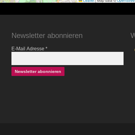
Leaflet
|
Map data ©
OpenStree
Newsletter abonnieren
W
E-Mail Adresse
*