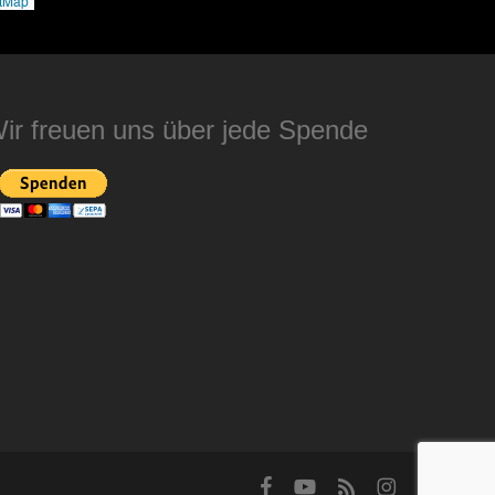
tMap
ir freuen uns über jede Spende
facebook
youtube
RSS
instagram