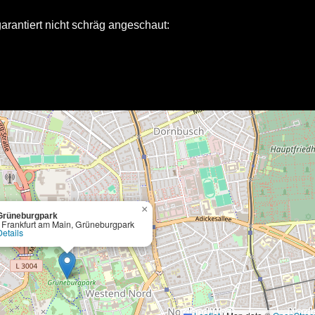
garantiert nicht schräg angeschaut:
×
Grüneburgpark
- Frankfurt am Main, Grüneburgpark
Details