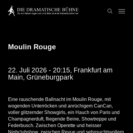
Skip
Menu
to
search
main
content
Moulin Rouge
22. Juli 2026 - 20:15, Frankfurt am
Main, Grüneburgpark
Eine rauschende Ballnacht im Moulin Rouge, mit
wogenden Unterröcken und anrüchigem CanCan,
voller glitzernder Showgirls, ein Hauch von Paris und
Champagnerduft, fliegende Beine, Showtreppe und
Federbusch. Zwischen Operette und heisser
Nighclubshow, zwischen Revue und sehnsuchtsvollem