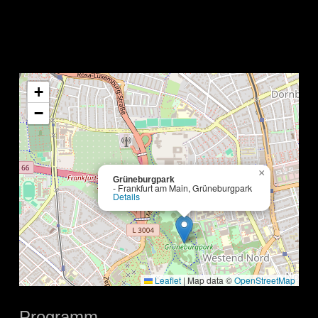
+
−
×
Grüneburgpark
- Frankfurt am Main, Grüneburgpark
Details
Leaflet
|
Map data ©
OpenStreetMap
Programm