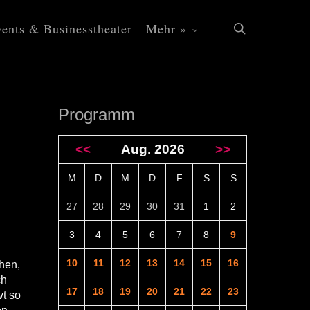
ents & Businesstheater
Mehr »
search
Programm
<<
Aug. 2026
>>
M
D
M
D
F
S
S
27
28
29
30
31
1
2
3
4
5
6
7
8
9
10
11
12
13
14
15
16
hen,
ch
17
18
19
20
21
22
23
vt so