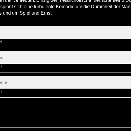
ien der Verliebten. Einzig der melancholische Menschenfeind D
tspinnt sich eine turbulente Komödie um die Dummheit der Män
e und um Spiel und Ernst.
ld
ld
ld