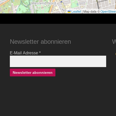
Leaflet
|
Map data ©
OpenStree
Newsletter abonnieren
W
E-Mail Adresse
*