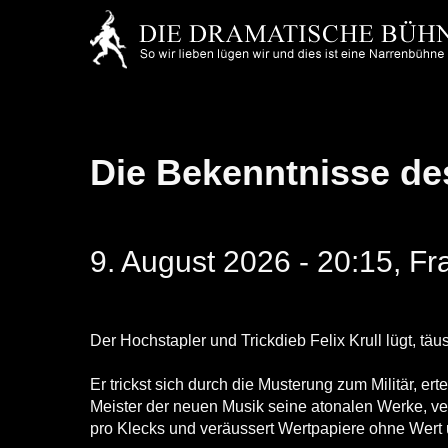
Skip
to
main
content
Die Bekenntnisse des
9. August 2026 - 20:15, F
Der Hochstapler und Trickdieb Felix Krull lügt, täu
Er trickst sich durch die Musterung zum Militär, ertei
Meister der neuen Musik seine atonalen Werke, ver
pro Klecks und veräussert Wertpapiere ohne Wert