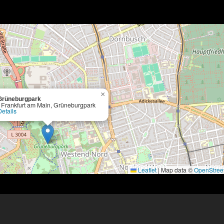
×
Grüneburgpark
- Frankfurt am Main, Grüneburgpark
Details
Leaflet
|
Map data ©
OpenStree