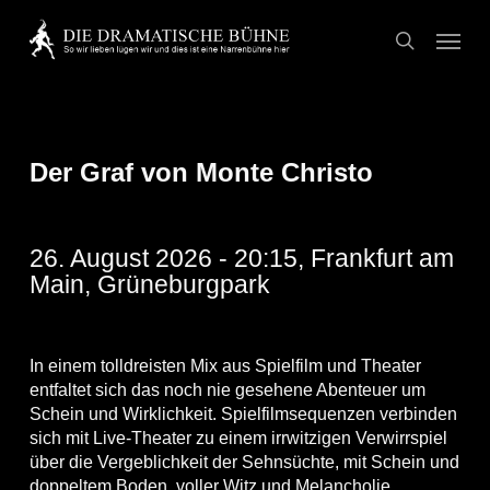
Skip
Menu
to
search
main
content
Der Graf von Monte Christo
26. August 2026 - 20:15, Frankfurt am
Main, Grüneburgpark
In einem tolldreisten Mix aus Spielfilm und Theater
entfaltet sich das noch nie gesehene Abenteuer um
Schein und Wirklichkeit. Spielfilmsequenzen verbinden
sich mit Live-Theater zu einem irrwitzigen Verwirrspiel
über die Vergeblichkeit der Sehnsüchte, mit Schein und
doppeltem Boden, voller Witz und Melancholie.