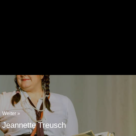
Weiter »
Jeannette Treusch