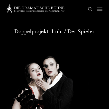
Skip
Menu
to
search
main
content
Doppelprojekt: Lulu / Der Spieler