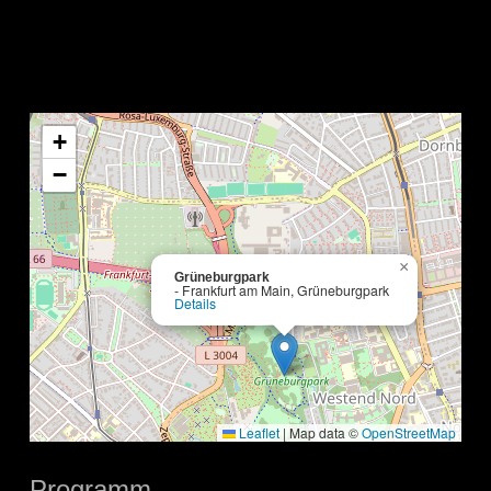
+
−
×
Grüneburgpark
- Frankfurt am Main, Grüneburgpark
Details
Leaflet
|
Map data ©
OpenStreetMap
Programm