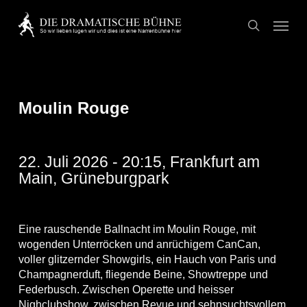
Skip
Menu
to
search
main
content
Moulin Rouge
22. Juli 2026 - 20:15, Frankfurt am
Main, Grüneburgpark
Eine rauschende Ballnacht im Moulin Rouge, mit
wogenden Unterröcken und anrüchigem CanCan,
voller glitzernder Showgirls, ein Hauch von Paris und
Champagnerduft, fliegende Beine, Showtreppe und
Federbusch. Zwischen Operette und heisser
Nighclubshow, zwischen Revue und sehnsuchtsvollem