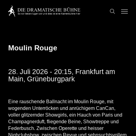
Skip
Menu
to
search
main
content
Moulin Rouge
28. Juli 2026 - 20:15, Frankfurt am
Main, Grüneburgpark
Eine rauschende Ballnacht im Moulin Rouge, mit
wogenden Unterröcken und anrüchigem CanCan,
voller glitzernder Showgirls, ein Hauch von Paris und
Champagnerduft, fliegende Beine, Showtreppe und
Federbusch. Zwischen Operette und heisser
Nighclubshow, zwischen Revue und sehnsuchtsvollem