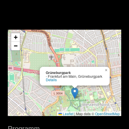
+
−
×
Grüneburgpark
- Frankfurt am Main, Grüneburgpark
Details
Leaflet
|
Map data ©
OpenStreetMap
Programm