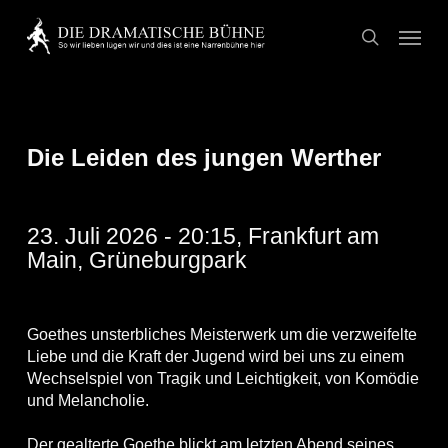
Skip
Menu
to
search
main
content
Die Leiden des jungen Werther
23. Juli 2026 - 20:15, Frankfurt am
Main, Grüneburgpark
Goethes unsterbliches Meisterwerk um die verzweifelte
Liebe und die Kraft der Jugend wird bei uns zu einem
Wechselspiel von Tragik und Leichtigkeit, von Komödie
und Melancholie.
Der gealterte Goethe blickt am letzten Abend seines