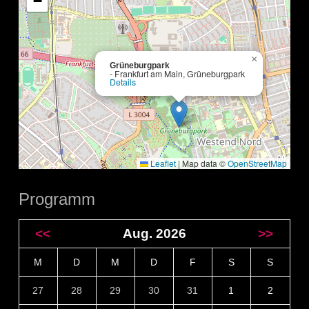
−
×
Grüneburgpark
- Frankfurt am Main, Grüneburgpark
Details
Leaflet
|
Map data ©
OpenStreetMap
Programm
<<
Aug. 2026
>>
M
D
M
D
F
S
S
27
28
29
30
31
1
2