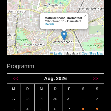
×
Mathildenhöhe, Darmstadt
Olbrichweg 11 - Darmstadt
Details
Leaflet
|
Map data ©
OpenStreetMap
Programm
<<
Aug. 2026
>>
M
D
M
D
F
S
S
27
28
29
30
31
1
2
3
4
5
6
7
8
9