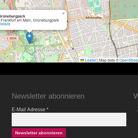
×
Grüneburgpark
- Frankfurt am Main, Grüneburgpark
Details
Leaflet
|
Map data ©
OpenStree
Newsletter abonnieren
W
E-Mail Adresse
*