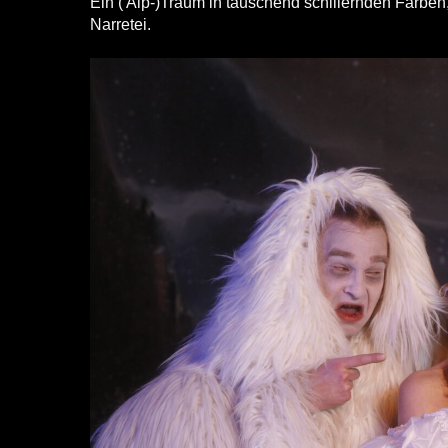
Ein ( Alp-)Traum in tauschend schillernden Farben
Narretei.