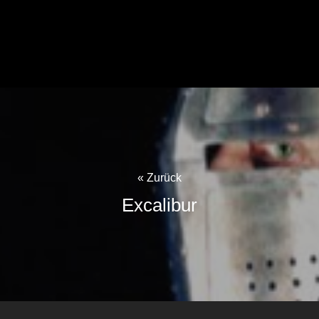
« Zurück
Excalibur