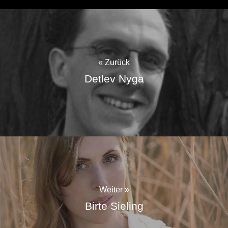
« Zurück
Detlev Nyga
Weiter »
Birte Sieling