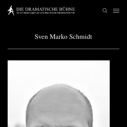
Skip
Menu
to
search
main
content
Sven Marko Schmidt