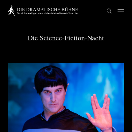
Skip
Menu
to
search
main
content
Die Science-Fiction-Nacht