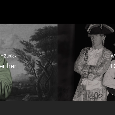
« Zurück
We
erther
D